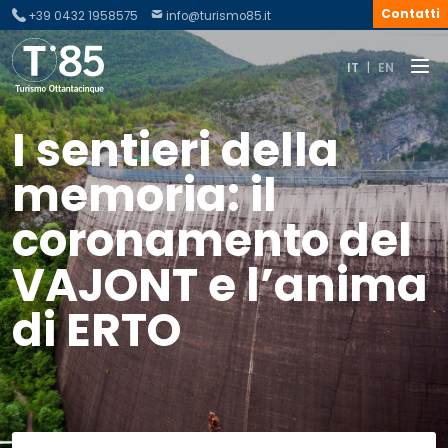
Contatti
+39 0432 1958575
info@turismo85.it
IT
|
EN
I sentieri della
memoria: il
coronamento del
VAJONT e l’anima
di ERTO