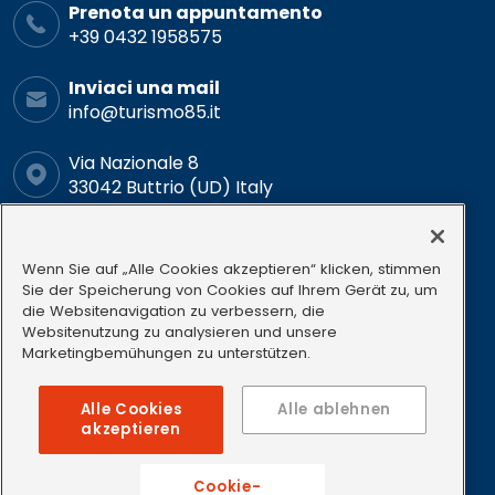
Prenota un appuntamento
+39 0432 1958575
Inviaci una mail
info@turismo85.it
Via Nazionale 8
33042 Buttrio (UD) Italy
Orario
Lun-ven: 9.00-12.00 15.00-18.00
Wenn Sie auf „Alle Cookies akzeptieren“ klicken, stimmen
Sie der Speicherung von Cookies auf Ihrem Gerät zu, um
die Websitenavigation zu verbessern, die
Follow us
Websitenutzung zu analysieren und unsere
Marketingbemühungen zu unterstützen.
Alle Cookies
Alle ablehnen
akzeptieren
P.I. 01358730305
REA: 169215 iscritta il 07/02/1985
Cookie-