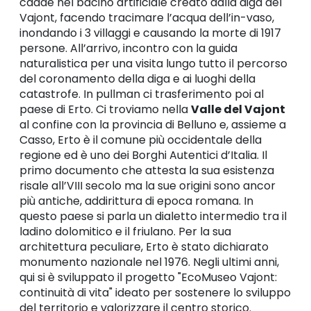
cadde nel bacino artificiale creato dalla diga del
Vajont, facendo tracimare l’acqua dell’in-vaso,
inondando i 3 villaggi e causando la morte di 1917
persone. All’arrivo, incontro con la guida
naturalistica per una visita lungo tutto il percorso
del coronamento della diga e ai luoghi della
catastrofe. In pullman ci trasferimento poi al
paese di Erto. Ci troviamo nella
Valle del Vajont
al confine con la provincia di Belluno e, assieme a
Casso, Erto è il comune più occidentale della
regione ed è uno dei Borghi Autentici d’Italia. Il
primo documento che attesta la sua esistenza
risale all’VIII secolo ma la sue origini sono ancor
più antiche, addirittura di epoca romana. In
questo paese si parla un dialetto intermedio tra il
ladino dolomitico e il friulano. Per la sua
architettura peculiare, Erto è stato dichiarato
monumento nazionale nel 1976. Negli ultimi anni,
qui si è sviluppato il progetto "EcoMuseo Vajont:
continuità di vita" ideato per sostenere lo sviluppo
del territorio e valorizzare il centro storico.