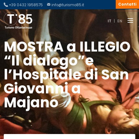
Contatti
+39 0432 1958575
info@turismo85.it
IT
|
EN
MOSTRA a ILLEGIO
“Il dialogo”e
l’Hospitale di San
Giovanni a
Majano