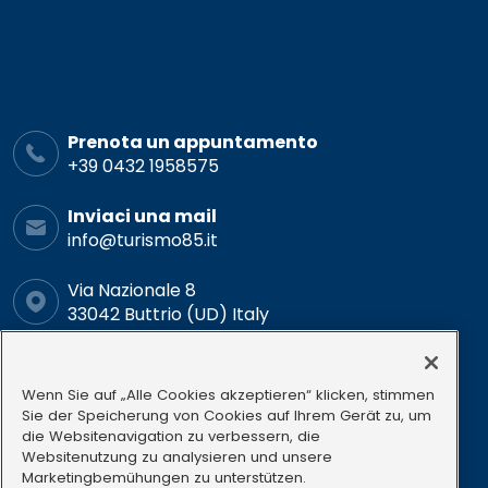
Prenota un appuntamento
+39 0432 1958575
Inviaci una mail
info@turismo85.it
Via Nazionale 8
33042 Buttrio (UD) Italy
Orario
Lun-ven: 9.00-12.00 15.00-18.00
Wenn Sie auf „Alle Cookies akzeptieren“ klicken, stimmen
Sie der Speicherung von Cookies auf Ihrem Gerät zu, um
die Websitenavigation zu verbessern, die
Follow us
Websitenutzung zu analysieren und unsere
Marketingbemühungen zu unterstützen.