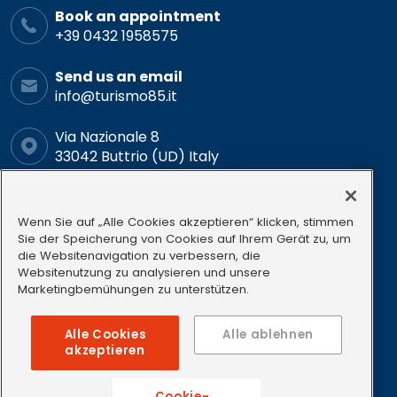
Book an appointment
+39 0432 1958575
Send us an email
info@turismo85.it
Via Nazionale 8
33042 Buttrio (UD) Italy
Schedule
Mon-Fri: 9.00-12.00 15.00-18.00
Wenn Sie auf „Alle Cookies akzeptieren“ klicken, stimmen
Sie der Speicherung von Cookies auf Ihrem Gerät zu, um
die Websitenavigation zu verbessern, die
Follow us
Websitenutzung zu analysieren und unsere
Marketingbemühungen zu unterstützen.
Alle Cookies
Alle ablehnen
akzeptieren
P.I. 01358730305
REA: 169215 iscritta il 07/02/1985
Cookie-