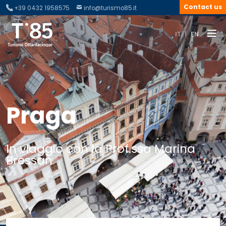
Contact us
+39 0432 1958575
info@turismo85.it
IT
|
EN
Praga
In viaggio con la Prof.ssa Marina
Bressan